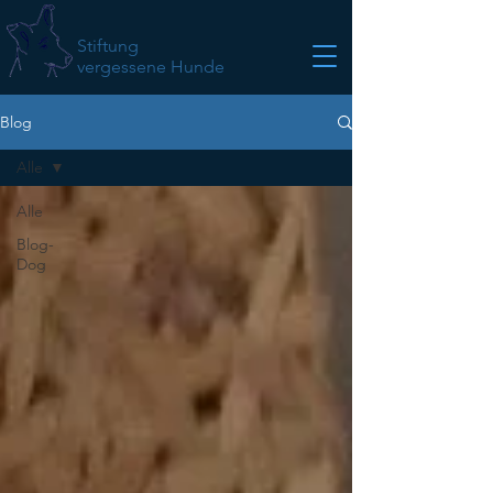
Stiftung
vergessene Hunde
Blog
Alle
Alle
Blog-
Dog