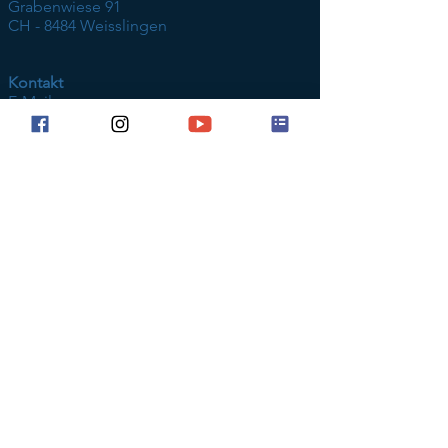
Grabenwiese 91
CH - 8484 Weisslingen
Kontakt
E-Mail
© 2023 by Stiftung vergessene Hunde
Kontodaten
Konto Nr.
0879-1682274-81
SWIFT CRESCHZZ80A
IBAN Nr. CH57 0483 5168 2274 8100 0
Datenschutzrichtlinien