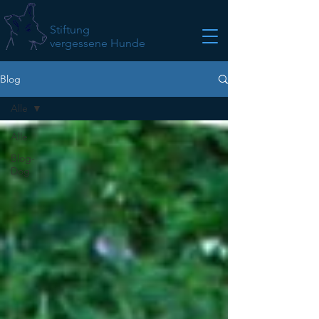
Stiftung
vergessene Hunde
Blog
Alle
Alle
Blog-
Dog