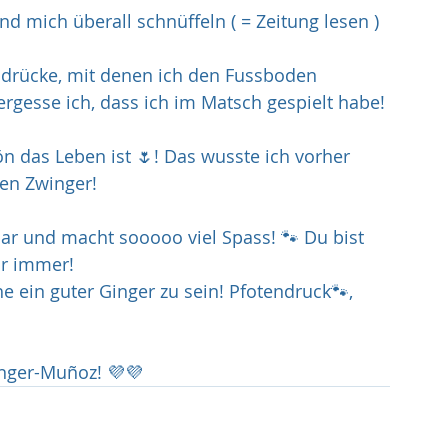
d mich überall schnüffeln ( = Zeitung lesen ) 
drücke, mit denen ich den Fussboden 
gesse ich, dass ich im Matsch gespielt habe! 
n das Leben ist 🌷! Das wusste ich vorher 
den Zwinger!
bar und macht sooooo viel Spass! 🐾 Du bist 
ür immer!
 ein guter Ginger zu sein! Pfotendruck🐾, 
Ginger-Muñoz! 💜💜