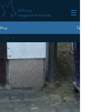
Stiftung
vergessene Hunde
Blog
Alle
Alle
Blog-
Dog