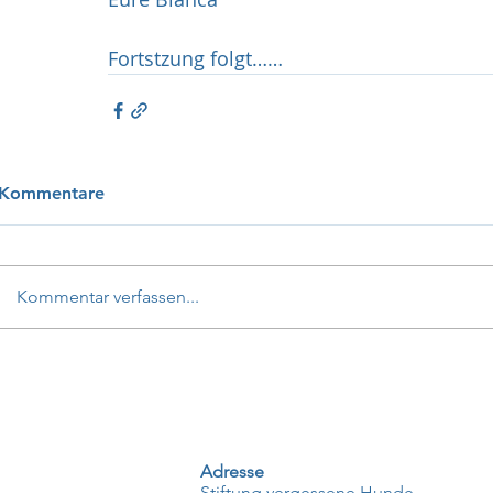
Fortstzung folgt……
Kommentare
Kommentar verfassen...
Adresse
Stiftung vergessene Hunde