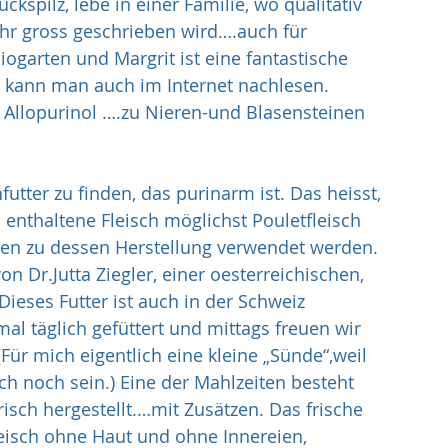
ckspilz, lebe in einer Familie, wo qualitativ 
hr gross geschrieben wird….auch für 
ogarten und Margrit ist eine fantastische 
, kann man auch im Internet nachlesen. 
Allopurinol ….zu Nieren-und Blasensteinen 
nfutter zu finden, das purinarm ist. Das heisst, 
n enthaltene Fleisch möglichst Pouletfleisch 
ien zu dessen Herstellung verwendet werden. 
n Dr.Jutta Ziegler, einer oesterreichischen, 
 Dieses Futter ist auch in der Schweiz 
al täglich gefüttert und mittags freuen wir 
ür mich eigentlich eine kleine „Sünde“,weil 
h noch sein.) Eine der Mahlzeiten besteht 
risch hergestellt.…mit Zusätzen. Das frische 
leisch ohne Haut und ohne Innereien, 