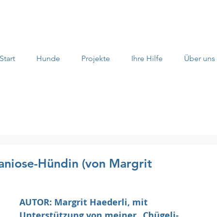
Start
Hunde
Projekte
Ihre Hilfe
Über uns
maniose-Hündin (von Margrit
AUTOR: Margrit Haederli, mit 
Unterstützung von meiner „Chügeli-