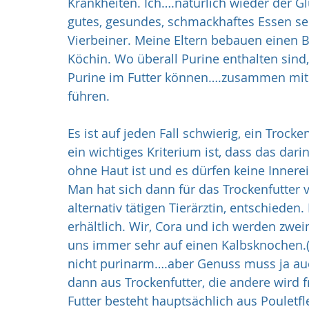
Krankheiten. Ich….natürlich wieder der Glü
gutes, gesundes, schmackhaftes Essen se
Vierbeiner. Meine Eltern bebauen einen Bi
Köchin. Wo überall Purine enthalten sind
Purine im Futter können….zusammen mit 
führen.
Es ist auf jeden Fall schwierig, ein Trocke
ein wichtiges Kriterium ist, dass das dari
ohne Haut ist und es dürfen keine Innere
Man hat sich dann für das Trockenfutter vo
alternativ tätigen Tierärztin, entschieden.
erhältlich. Wir, Cora und ich werden zweim
uns immer sehr auf einen Kalbsknochen.(F
nicht purinarm….aber Genuss muss ja auc
dann aus Trockenfutter, die andere wird f
Futter besteht hauptsächlich aus Pouletf