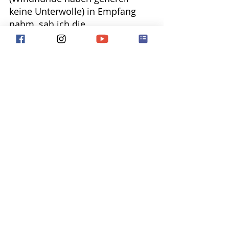
keine Unterwolle) in Empfang 
nahm, sah ich die 
Notwendigkeit, sofort eine 
warme Decke und einen 
Hundemantel in meinen 
Rucksack zu packen. Wir würden 
nämlich von nun an nur mit dem 
Tram und zu Fuss unterwegs 
sein, da ich damals gerade nicht 
über ein Auto verfügte. Shirin 
hätte sich niemals auf den 
kahlen Boden gelegt und in der 
Zeit um Ostern war es für die 
Hündin eindeutig zu kalt, um 
sich ohne ein Kleidungsstück ins 
Freie zu begeben.
Damit sich die Hündin bei mir 
bald heimisch fühlen sollte, 