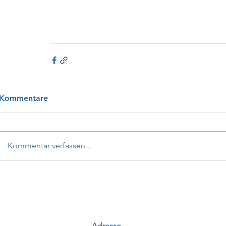
Kommentare
Kommentar verfassen...
Adresse