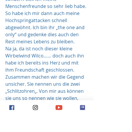
Menschenfreunde so sehr lieb habe. 
So habe ich mir dann auch meine 
Hochspringattacken schnell 
abgewöhnt. Ich bin ihr „the one and 
only“ und gedenke dies auch den 
Rest meines Lebens zu bleiben.
Na ja, da ist noch dieser kleine 
Wirbelwind Wilco…… doch auch ihn 
habe ich bereits ins Herz und mit 
ihm Freundschaft geschlossen. 
Zusammen machen wir die Gegend 
unsicher. Sie nennen uns die zwei 
„Schlitzohren„. Von mir aus können 
sie uns so nennen wie sie wollen, 
Hauptsache, sie haben uns lieb.
Im Moment fällt es mir noch schwer, 
alleine zu bleiben und ich fürchte 